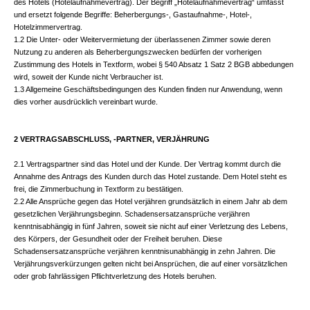
des Hotels (Hotelaufnahmevertrag). Der Begriff „Hotelaufnahmevertrag“ umfasst
und ersetzt folgende Begriffe: Beherbergungs-, Gastaufnahme-, Hotel-,
Hotelzimmervertrag.
1.2 Die Unter- oder Weitervermietung der überlassenen Zimmer sowie deren
Nutzung zu anderen als Beherbergungszwecken bedürfen der vorherigen
Zustimmung des Hotels in Textform, wobei § 540 Absatz 1 Satz 2 BGB abbedungen
wird, soweit der Kunde nicht Verbraucher ist.
1.3 Allgemeine Geschäftsbedingungen des Kunden finden nur Anwendung, wenn
dies vorher ausdrücklich vereinbart wurde.
2 VERTRAGSABSCHLUSS, -PARTNER, VERJÄHRUNG
2.1 Vertragspartner sind das Hotel und der Kunde. Der Vertrag kommt durch die
Annahme des Antrags des Kunden durch das Hotel zustande. Dem Hotel steht es
frei, die Zimmerbuchung in Textform zu bestätigen.
2.2 Alle Ansprüche gegen das Hotel verjähren grundsätzlich in einem Jahr ab dem
gesetzlichen Verjährungsbeginn. Schadensersatzansprüche verjähren
kenntnisabhängig in fünf Jahren, soweit sie nicht auf einer Verletzung des Lebens,
des Körpers, der Gesundheit oder der Freiheit beruhen. Diese
Schadensersatzansprüche verjähren kenntnisunabhängig in zehn Jahren. Die
Verjährungsverkürzungen gelten nicht bei Ansprüchen, die auf einer vorsätzlichen
oder grob fahrlässigen Pflichtverletzung des Hotels beruhen.