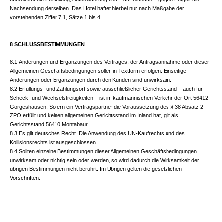
Nachsendung derselben. Das Hotel haftet hierbei nur nach Maßgabe der
vorstehenden Ziffer 7.1, Sätze 1 bis 4.
8 SCHLUSSBESTIMMUNGEN
8.1 Änderungen und Ergänzungen des Vertrages, der Antragsannahme oder dieser
Allgemeinen Geschäftsbedingungen sollen in Textform erfolgen. Einseitige
Änderungen oder Ergänzungen durch den Kunden sind unwirksam.
8.2 Erfüllungs- und Zahlungsort sowie ausschließlicher Gerichtsstand – auch für
Scheck- und Wechselstreitigkeiten – ist im kaufmännischen Verkehr der Ort 56412
Görgeshausen. Sofern ein Vertragspartner die Voraussetzung des § 38 Absatz 2
ZPO erfüllt und keinen allgemeinen Gerichtsstand im Inland hat, gilt als
Gerichtsstand 56410 Montabaur.
8.3 Es gilt deutsches Recht. Die Anwendung des UN-Kaufrechts und des
Kollisionsrechts ist ausgeschlossen.
8.4 Sollten einzelne Bestimmungen dieser Allgemeinen Geschäftsbedingungen
unwirksam oder nichtig sein oder werden, so wird dadurch die Wirksamkeit der
übrigen Bestimmungen nicht berührt. Im Übrigen gelten die gesetzlichen
Vorschriften.