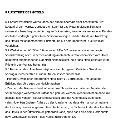
5 RÜCKTRITT DES HOTELS
5.1 Sofern vereinbart wurde, dass der Kunde innerhalb einer bestimmten Frist
kostenfrei vom Vertrag zurücktreten kann, ist das Hotel in diesem Zeitraum
seinerseits berechtigt, vom Vertrag zurückzutreten, wenn Anfragen anderer Kunden
nach den vertraglich gebuchten Zimmern vorliegen und der Kunde auf Rückfrage
des Hotels mit angemessener Fristsetzung auf sein Recht zum Rücktritt nicht
verzichtet.
5.2 Wird eine gemäß Ziffer 3.6 und/oder Ziffer 3.7 vereinbarte oder verlangte
Vorauszahlung oder Sicherheitsleistung auch nach Verstreichen einer vom Hotel
gesetzten angemessenen Nachfrist nicht geleistet, so ist das Hotel ebenfalls zum
Rücktritt vom Vertrag berechtigt.
5.3 Ferner ist das Hotel berechtigt, aus sachlich gerechtfertigtem Grund vom
Vertrag außerordentlich zurückzutreten, insbesondere falls
- Höhere Gewalt oder andere vom Hotel nicht zu vertretende Umstände die
Erfüllung des Vertrages unmöglich machen;
- Zimmer oder Räume schuldhaft unter irreführender oder falscher Angabe oder
Verschweigen wesentlicher Tatsachen gebucht werden; wesentlich kann dabei die
Identität des Kunden, die Zahlungsfähigkeit oder der Aufenthaltszweck sein;
- das Hotel begründeten Anlass zu der Annahme hat, dass die Inanspruchnahme
der Leistung den reibungslosen Geschäftsbetrieb, die Sicherheit oder das Ansehen
des Hotels in der Öffentlichkeit gefährden kann, ohne dass dies dem Herrschafts-
bzw. Organisationsbereich des Hotels zuzurechnen ist;