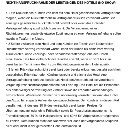
NICHTINANSPRUCHNAHME DER LEISTUNGEN DES HOTELS (NO SHOW)
4.1 Ein Rücktritt des Kunden von dem mit dem Hotel geschlossenen Vertrag ist nur
möglich, wenn ein Rücktrittsrecht im Vertrag ausdrücklich vereinbart wurde, ein
sonstiges gesetzliches Rücktrittsrecht besteht oder wenn das Hotel der
Vertragsaufhebung ausdrücklich zustimmt. Die Vereinbarung eines
Rücktrittsrechtes sowie die etwaige Zustimmung zu einer Vertragsaufhebung sollen
jeweils in Textform erfolgen.
4.2 Sofern zwischen dem Hotel und dem Kunden ein Termin zum kostenfreien
Rücktritt vom Vertrag vereinbart wurde, kann der Kunde bis dahin vom Vertrag
zurücktreten, ohne Zahlungs- oder Schadensersatzansprüche des Hotels
auszulösen. Das Rücktrittsrecht des Kunden erlischt, wenn er nicht bis zum
vereinbarten Termin sein Recht zum Rücktritt gegenüber dem Hotel ausübt.
4.3 Ist ein Rücktrittsrecht nicht vereinbart oder bereits erloschen, besteht auch kein
gesetzliches Rücktritts- oder Kündigungsrecht und stimmt das Hotel einer
Vertragsaufhebung nicht zu, behält das Hotel den Anspruch auf die vereinbarte
Vergütung trotz Nichtinanspruchnahme der Leistung. Das Hotel hat die Einnahmen
aus anderweitiger Vermietung der Zimmer sowie die ersparten Aufwendungen
anzurechnen. Werden die Zimmer nicht anderweitig vermietet, so kann das Hotel
den Abzug für ersparte Aufwendungen pauschalieren. Der Kunde ist in diesem Fall
verpflichtet, mindestens 90 % des vertraglich vereinbarten Preises für
Übernachtung mit oder ohne Frühstück sowie für Pauschalarrangements mit
Fremdleistungen, 70 % für Halbpensions- und 60 % für Vollpensionsarrangements
zu zahlen. Dem Kunden steht der Nachweis frei, dass der vorgenannte Anspruch
nicht oder nicht in der geforderten Höhe entstanden ist.