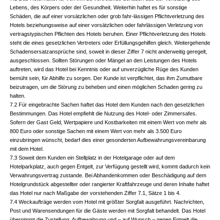
Lebens, des Körpers oder der Gesundheit. Weiterhin haftet es für sonstige
Schäden, die auf einer vorsätzlichen oder grob fahr-lässigen Pflichtverletzung des
Hotels beziehungsweise auf einer vorsätzlichen oder fahrlässigen Verletzung von
vertragstypischen Pflichten des Hotels beruhen. Einer Pflichtverletzung des Hotels
steht die eines gesetzlichen Vertreters oder Erfüllungsgehilfen gleich. Weitergehende
Schadensersatzansprüche sind, soweit in dieser Ziffer 7 nicht anderweitig geregelt,
ausgeschlossen. Sollten Störungen oder Mängel an den Leistungen des Hotels
auftreten, wird das Hotel bei Kenntnis oder auf unverzügliche Rüge des Kunden
bemüht sein, für Abhilfe zu sorgen. Der Kunde ist verpflichtet, das ihm Zumutbare
beizutragen, um die Störung zu beheben und einen möglichen Schaden gering zu
halten.
7.2 Für eingebrachte Sachen haftet das Hotel dem Kunden nach den gesetzlichen
Bestimmungen. Das Hotel empfiehlt die Nutzung des Hotel- oder Zimmersafes.
Sofern der Gast Geld, Wertpapiere und Kostbarkeiten mit einem Wert von mehr als
800 Euro oder sonstige Sachen mit einem Wert von mehr als 3.500 Euro
einzubringen wünscht, bedarf dies einer gesonderten Aufbewahrungsvereinbarung
mit dem Hotel.
7.3 Soweit dem Kunden ein Stellplatz in der Hotelgarage oder auf dem
Hotelparkplatz, auch gegen Entgelt, zur Verfügung gestellt wird, kommt dadurch kein
Verwahrungsvertrag zustande. Bei Abhandenkommen oder Beschädigung auf dem
Hotelgrundstück abgestellter oder rangierter Kraftfahrzeuge und deren Inhalte haftet
das Hotel nur nach Maßgabe der vorstehenden Ziffer 7.1, Sätze 1 bis 4.
7.4 Weckaufträge werden vom Hotel mit größter Sorgfalt ausgeführt. Nachrichten,
Post und Warensendungen für die Gäste werden mit Sorgfalt behandelt. Das Hotel
übernimmt die Zustellung, Aufbewahrung und – auf Wunsch – gegen Entgelt die