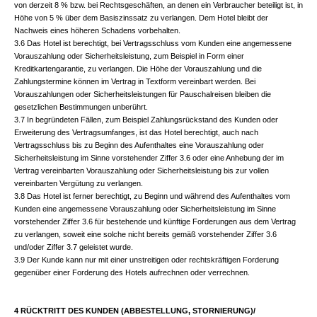
von derzeit 8 % bzw. bei Rechtsgeschäften, an denen ein Verbraucher beteiligt ist, in
Höhe von 5 % über dem Basiszinssatz zu verlangen. Dem Hotel bleibt der
Nachweis eines höheren Schadens vorbehalten.
3.6 Das Hotel ist berechtigt, bei Vertragsschluss vom Kunden eine angemessene
Vorauszahlung oder Sicherheitsleistung, zum Beispiel in Form einer
Kreditkartengarantie, zu verlangen. Die Höhe der Vorauszahlung und die
Zahlungstermine können im Vertrag in Textform vereinbart werden. Bei
Vorauszahlungen oder Sicherheitsleistungen für Pauschalreisen bleiben die
gesetzlichen Bestimmungen unberührt.
3.7 In begründeten Fällen, zum Beispiel Zahlungsrückstand des Kunden oder
Erweiterung des Vertragsumfanges, ist das Hotel berechtigt, auch nach
Vertragsschluss bis zu Beginn des Aufenthaltes eine Vorauszahlung oder
Sicherheitsleistung im Sinne vorstehender Ziffer 3.6 oder eine Anhebung der im
Vertrag vereinbarten Vorauszahlung oder Sicherheitsleistung bis zur vollen
vereinbarten Vergütung zu verlangen.
3.8 Das Hotel ist ferner berechtigt, zu Beginn und während des Aufenthaltes vom
Kunden eine angemessene Vorauszahlung oder Sicherheitsleistung im Sinne
vorstehender Ziffer 3.6 für bestehende und künftige Forderungen aus dem Vertrag
zu verlangen, soweit eine solche nicht bereits gemäß vorstehender Ziffer 3.6
und/oder Ziffer 3.7 geleistet wurde.
3.9 Der Kunde kann nur mit einer unstreitigen oder rechtskräftigen Forderung
gegenüber einer Forderung des Hotels aufrechnen oder verrechnen.
4 RÜCKTRITT DES KUNDEN (ABBESTELLUNG, STORNIERUNG)/