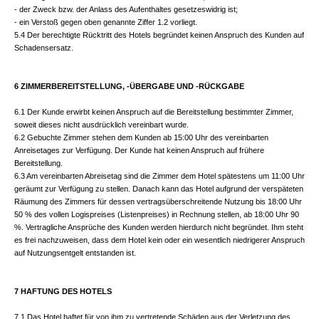
- der Zweck bzw. der Anlass des Aufenthaltes gesetzeswidrig ist;
- ein Verstoß gegen oben genannte Ziffer 1.2 vorliegt.
5.4 Der berechtigte Rücktritt des Hotels begründet keinen Anspruch des Kunden auf
Schadensersatz.
6 ZIMMERBEREITSTELLUNG, -ÜBERGABE UND -RÜCKGABE
6.1 Der Kunde erwirbt keinen Anspruch auf die Bereitstellung bestimmter Zimmer,
soweit dieses nicht ausdrücklich vereinbart wurde.
6.2 Gebuchte Zimmer stehen dem Kunden ab 15:00 Uhr des vereinbarten
Anreisetages zur Verfügung. Der Kunde hat keinen Anspruch auf frühere
Bereitstellung.
6.3 Am vereinbarten Abreisetag sind die Zimmer dem Hotel spätestens um 11:00 Uhr
geräumt zur Verfügung zu stellen. Danach kann das Hotel aufgrund der verspäteten
Räumung des Zimmers für dessen vertragsüberschreitende Nutzung bis 18:00 Uhr
50 % des vollen Logispreises (Listenpreises) in Rechnung stellen, ab 18:00 Uhr 90
%. Vertragliche Ansprüche des Kunden werden hierdurch nicht begründet. Ihm steht
es frei nachzuweisen, dass dem Hotel kein oder ein wesentlich niedrigerer Anspruch
auf Nutzungsentgelt entstanden ist.
7 HAFTUNG DES HOTELS
7.1 Das Hotel haftet für von ihm zu vertretende Schäden aus der Verletzung des