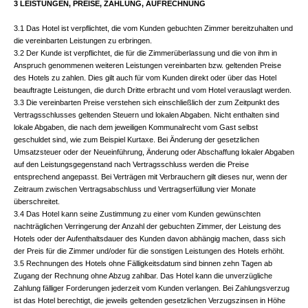
3 LEISTUNGEN, PREISE, ZAHLUNG, AUFRECHNUNG
3.1 Das Hotel ist verpflichtet, die vom Kunden gebuchten Zimmer bereitzuhalten und
die vereinbarten Leistungen zu erbringen.
3.2 Der Kunde ist verpflichtet, die für die Zimmerüberlassung und die von ihm in
Anspruch genommenen weiteren Leistungen vereinbarten bzw. geltenden Preise
des Hotels zu zahlen. Dies gilt auch für vom Kunden direkt oder über das Hotel
beauftragte Leistungen, die durch Dritte erbracht und vom Hotel verauslagt werden.
3.3 Die vereinbarten Preise verstehen sich einschließlich der zum Zeitpunkt des
Vertragsschlusses geltenden Steuern und lokalen Abgaben. Nicht enthalten sind
lokale Abgaben, die nach dem jeweiligen Kommunalrecht vom Gast selbst
geschuldet sind, wie zum Beispiel Kurtaxe. Bei Änderung der gesetzlichen
Umsatzsteuer oder der Neueinführung, Änderung oder Abschaffung lokaler Abgaben
auf den Leistungsgegenstand nach Vertragsschluss werden die Preise
entsprechend angepasst. Bei Verträgen mit Verbrauchern gilt dieses nur, wenn der
Zeitraum zwischen Vertragsabschluss und Vertragserfüllung vier Monate
überschreitet.
3.4 Das Hotel kann seine Zustimmung zu einer vom Kunden gewünschten
nachträglichen Verringerung der Anzahl der gebuchten Zimmer, der Leistung des
Hotels oder der Aufenthaltsdauer des Kunden davon abhängig machen, dass sich
der Preis für die Zimmer und/oder für die sonstigen Leistungen des Hotels erhöht.
3.5 Rechnungen des Hotels ohne Fälligkeitsdatum sind binnen zehn Tagen ab
Zugang der Rechnung ohne Abzug zahlbar. Das Hotel kann die unverzügliche
Zahlung fälliger Forderungen jederzeit vom Kunden verlangen. Bei Zahlungsverzug
ist das Hotel berechtigt, die jeweils geltenden gesetzlichen Verzugszinsen in Höhe